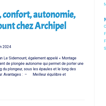
f
é, confort, autonomie,
ount chez Archipel
C
F
F
in 2024
S
 Fun Le Sidemount, également appelé « Montage
ement de plongée autonome qui permet de porter une
ng du plongeur, sous les épaules et le long des
ur. Avantages : – Meilleur équilibre et