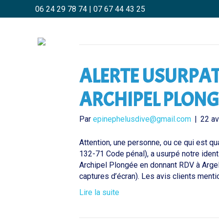
06 24 29 78 74
|
07 67 44 43 25
Posts de epinephelusdive@gmail.com
ALERTE USURPAT
ARCHIPEL PLONGÉE
Par
epinephelusdive@gmail.com
|
22 av
Attention, une personne, ou ce qui est qua
132-71 Code pénal), a usurpé notre ident
Archipel Plongée en donnant RDV à Argelè
captures d’écran). Les avis clients menti
Lire la suite