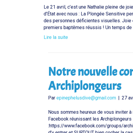
Le 21 avril, c’est une Nathalie pleine de joi
d’État avec nous : La Plongée Sensitive pe
des personnes déficientes visuelles. Joie
premiers baptêmes réussis ! Un temps de
Lire la suite
Notre nouvelle c
Archiplongeurs
Par
epinephelusdive@gmail.com
|
27 av
Nous sommes heureux de vous inviter à n
Facebook réunissant les Archiplongeurs
:https://www.facebook.com/groups/archip
d’y entrer et SURTOUT bien cocher la case