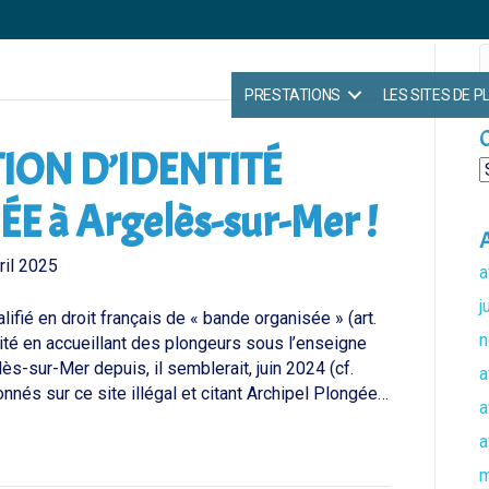
PRESTATIONS
LES SITES DE 
C
ION D’IDENTITÉ
C
 à Argelès-sur-Mer !
A
ril 2025
a
j
lifié en droit français de « bande organisée » (art.
n
ité en accueillant des plongeurs sous l’enseigne
s-sur-Mer depuis, il semblerait, juin 2024 (cf.
a
onnés sur ce site illégal et citant Archipel Plongée…
a
a
m