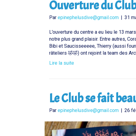
Ouverture du Club
Par
epinephelusdive@gmail.com
|
31 m
L’ouverture du centre a eu lieu le 13 ma
notre plus grand plaisir. Entre autres, Co
Bibi et Saucisseeeee, Thierry (aussi fou
râteliers 🤣🤣) ont rejoint la team des A
Lire la suite
Le Club se fait bea
Par
epinephelusdive@gmail.com
|
26 fé