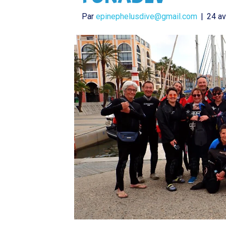
Par
epinephelusdive@gmail.com
|
24 av