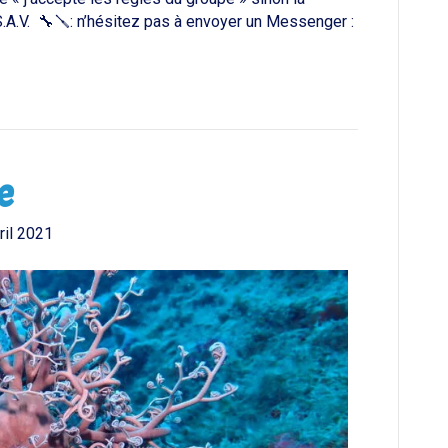
A.V. 🔧🪛: n’hésitez pas à envoyer un Messenger :
e
ril 2021