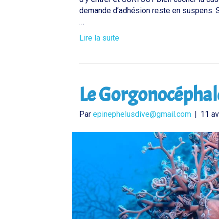
demande d’adhésion reste en suspens. S.
…
Lire la suite
Le Gorgonocéphal
Par
epinephelusdive@gmail.com
|
11 av