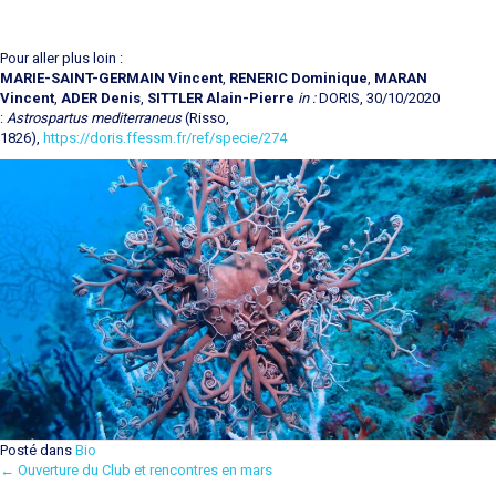
Pour aller plus loin :
MARIE-SAINT-GERMAIN Vincent
,
RENERIC Dominique
,
MARAN
Vincent
,
ADER Denis
,
SITTLER Alain-Pierre
in :
DORIS, 30/10/2020
:
Astrospartus mediterraneus
(Risso,
1826),
https://doris.ffessm.fr/ref/specie/274
Posté dans
Bio
← Ouverture du Club et rencontres en mars