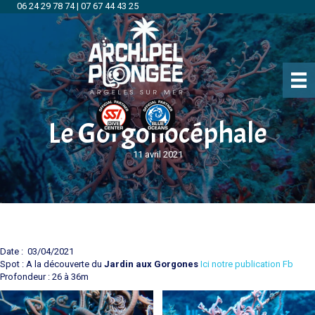
06 24 29 78 74
|
07 67 44 43 25
Le Gorgonocéphale
11 avril 2021
Date : 03/04/2021
Spot : A la découverte du
Jardin aux Gorgones
Ici notre publication Fb
Profondeur : 26 à 36m