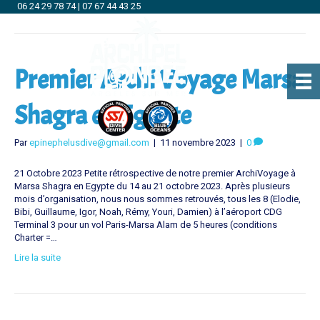
06 24 29 78 74
|
07 67 44 43 25
Le club
Premier Archi Voyage Marsa
Shagra en Egypte
Par
epinephelusdive@gmail.com
|
11 novembre 2023
|
0
21 Octobre 2023 Petite rétrospective de notre premier ArchiVoyage à
Marsa Shagra en Egypte du 14 au 21 octobre 2023. Après plusieurs
mois d’organisation, nous nous sommes retrouvés, tous les 8 (Elodie,
Bibi, Guillaume, Igor, Noah, Rémy, Youri, Damien) à l’aéroport CDG
Terminal 3 pour un vol Paris-Marsa Alam de 5 heures (conditions
Charter =…
Lire la suite