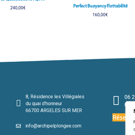
Perfect Buoyancy Flottabilité
240,00
€
160,00
€
8, Résidence les Villégiales
06 2
du quai d'honneur
07 6
66700 ARGELES SUR MER
Réserva
info@archipelplongee.com