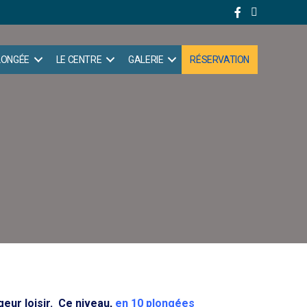
PLONGÉE
LE CENTRE
GALERIE
RÉSERVATION
geur loisir. Ce niveau,
en 10 plongées