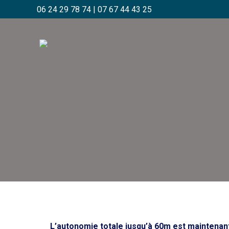
06 24 29 78 74
|
07 67 44 43 25
L’autonomie totale jusqu’à 60m est maintenant 