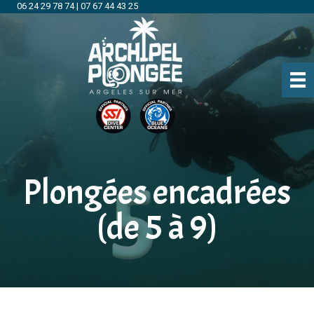
06 24 29 78 74
|
07 67 44 43 25
Plongées encadrées
(de 5 à 9)