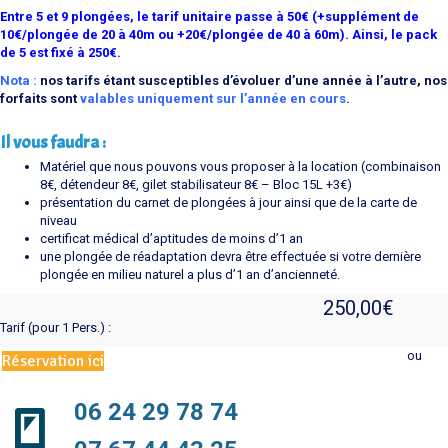
Entre 5 et 9 plongées, le tarif unitaire passe à 50€ (+supplément de
10€/plongée de 20 à 40m ou +20€/plongée de 40 à 60m). Ainsi, le pack
de 5 est fixé à 250€.
Nota :
nos tarifs étant susceptibles d’évoluer d’une année à l’autre, nos
forfaits sont
valables uniquement sur l’année en cours
.
Il vous faudra :
Matériel que nous pouvons vous proposer à la location (combinaison
8€, détendeur 8€, gilet stabilisateur 8€ – Bloc 15L +3€)
présentation du carnet de plongées à jour ainsi que de la carte de
niveau
certificat médical d’aptitudes de moins d’1 an
une plongée de réadaptation devra être effectuée si votre dernière
plongée en milieu naturel a plus d’1 an d’ancienneté.
250,00
€
Tarif (pour 1 Pers.) :
ou
Réservation ici
06 24 29 78 74