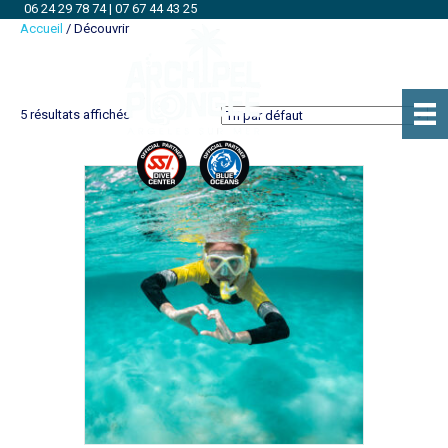
06 24 29 78 74
|
07 67 44 43 25
Accueil
/ Découvrir
Découvrir
5 résultats affichés